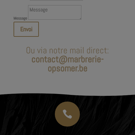
Message
Envoi
Ou via notre mail direct:
contact@marbrerie-
opsomer.be
