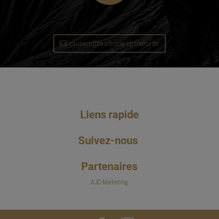
contact@marbrerie-opsomer.be
Liens rapide
Suivez-nous
Partenaires
AJC-Marketing