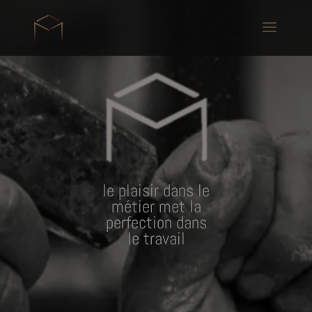
modal-check
le plaisir dans le
métier met la
perfection dans
le travail