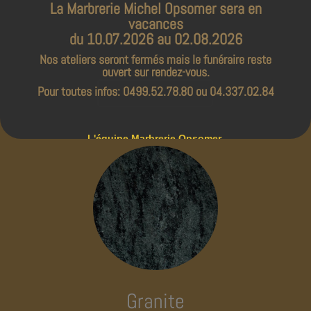
La Marbrerie Michel Opsomer sera en
calcite.
vacances
du 10.07.2026 au 02.08.2026
Utilisations: Appuie de fenêtres, carrelage
Nos ateliers seront fermés mais le funéraire reste
ouvert sur rendez-vous.
Pour toutes infos: 0499.52.78.80 ou 04.337.02.84
Voir tout nos marbres
L'équipe Marbrerie Opsomer.
Granite